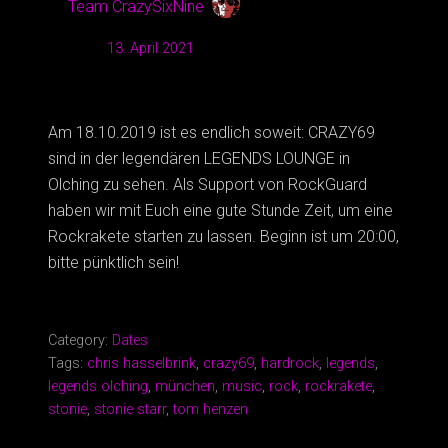
by
Team CrazySixNine
Updated:
13. April 2021
Am 18.10.2019 ist es endlich soweit: CRAZY69
sind in der legendären LEGENDS LOUNGE in
Olching zu sehen. Als Support von RockGuard
haben wir mit Euch eine gute Stunde Zeit, um eine
Rockrakete starten zu lassen. Beginn ist um 20:00,
bitte pünktlich sein!
Category:
Dates
Tags:
chris hasselbrink
,
crazy69
,
hardrock
,
legends
,
legends olching
,
münchen
,
music
,
rock
,
rockrakete
,
stonie
,
stonie starr
,
tom henzen