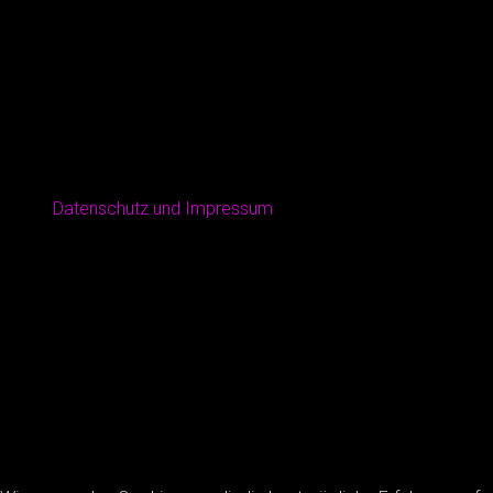
Datenschutz und Impressum
Copyright © 2026 · All Rights Reserved · CRAZY69
Music Lite by
Organic Themes