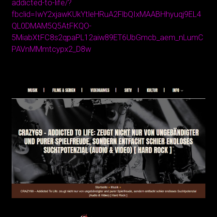
addicted-to-life/?
fbclid=IwY2xjawKUkYtleHRuA2FlbQIxMAABHhyuqj9EL4
QL0DMAM5Q5AtFKQO-
5MiabXtFC8s2qpaPL12aiw89ET6UbGmcb_aem_nLumC
PAVnMMmtcypx2_D8w