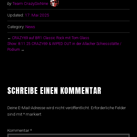
by
Team CrazySixNine
Updated:
17. Mai 2025
Category:
News
←
CRAZY69 auf BR1 Classic Rock mit Tom Glass
Show: 8.11.25 CRAZY69 & WIPED OUT in der Allacher Schiessstätte /
Podium
→
SCHREIBE EINEN KOMMENTAR
Deine E-Mail-Adresse wird nicht veröffentlicht.
Erforderliche Felder
sind mit
*
markiert
Kommentar
*