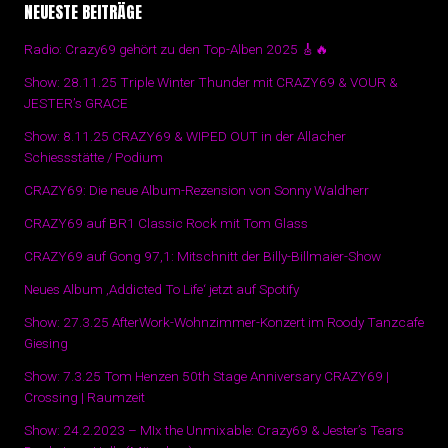
NEUESTE BEITRÄGE
Radio: Crazy69 gehört zu den Top-Alben 2025 🎸🔥
Show: 28.11.25 Triple Winter Thunder mit CRAZY69 & VOUR &
JESTER’s GRACE
Show: 8.11.25 CRAZY69 & WIPED OUT in der Allacher
Schiessstätte / Podium
CRAZY69: Die neue Album-Rezension von Sonny Waldherr
CRAZY69 auf BR1 Classic Rock mit Tom Glass
CRAZY69 auf Gong 97,1: Mitschnitt der Billy-Billmaier-Show
Neues Album ‚Addicted To Life‘ jetzt auf Spotify
Show: 27.3.25 AfterWork-Wohnzimmer-Konzert im Roody Tanzcafe
Giesing
Show: 7.3.25 Tom Henzen 50th Stage Anniversary CRAZY69 |
Crossing | Raumzeit
Show: 24.2.2023 – MIx the Unmixable: Crazy69 & Jester’s Tears