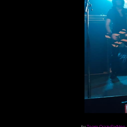
by
Team CrazySixNine