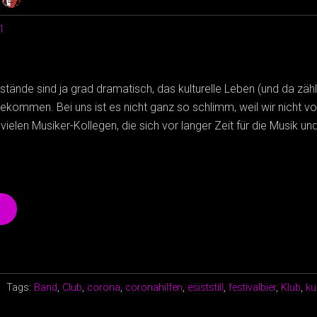
1
stände sind ja grad dramatisch, das kulturelle Leben (und da zä
 gekommen. Bei uns ist es nicht ganz so schlimm, weil wir nicht v
ielen Musiker-Kollegen, die sich vor langer Zeit für die Musik un
„F**K
CORONA
–
UND
UNTERSTÜTZT
LOKALE
Tags:
Band
,
Club
,
corona
,
coronahilfen
,
esiststill
,
festivalbier
,
Klub
,
ku
BANDS
UND