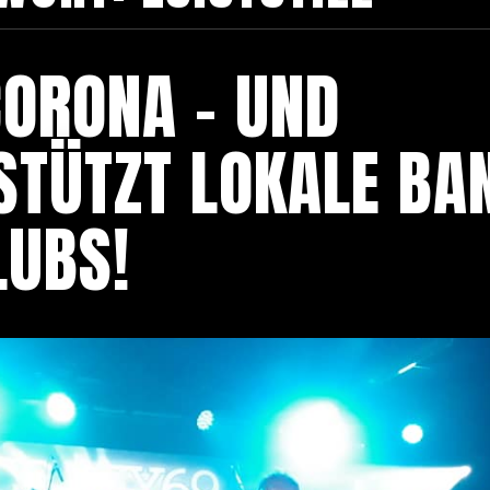
CORONA – UND
STÜTZT LOKALE BA
LUBS!