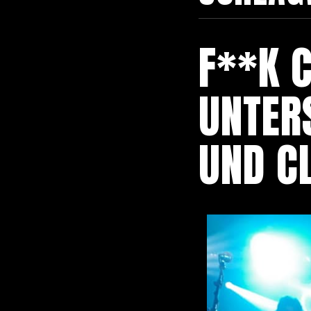
F**K 
UNTER
UND C