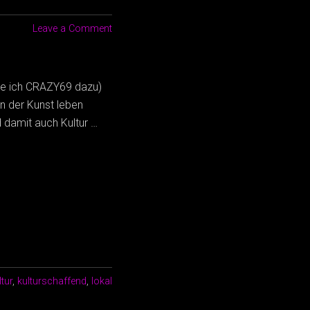
Leave a Comment
hle ich CRAZY69 dazu)
on der Kunst leben
d damit auch Kultur …
ltur
,
kulturschaffend
,
lokal