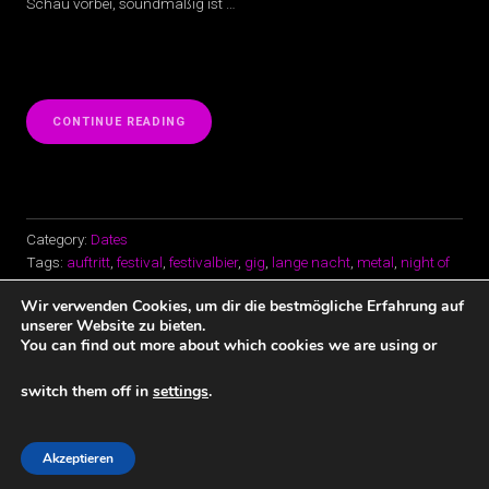
Schau vorbei, soundmäßig ist …
„SHOW:
CONTINUE READING
19.
OKT
2019
|
MCM“
Category:
Dates
Tags:
auftritt
,
festival
,
festivalbier
,
gig
,
lange nacht
,
metal
,
night of
the root
,
Progrock
,
proken
,
rock
,
x-ing
,
xing
Wir verwenden Cookies, um dir die bestmögliche Erfahrung auf
unserer Website zu bieten.
You can find out more about which cookies we are using or
switch them off in
settings
.
Datenschutz und Impressum
Copyright © 2026 · All Rights Reserved · CRAZY69
Akzeptieren
Music Lite by
Organic Themes