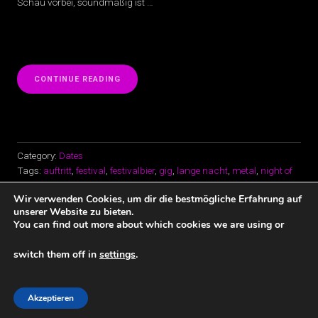
Schau vorbei, soundmäßig ist …
„SHOW:
CONTINUE READING
19.
OKT
2019
|
MCM“
Category:
Dates
Tags:
auftritt
,
festival
,
festivalbier
,
gig
,
lange nacht
,
metal
,
night of
the root
,
Progrock
,
proken
,
rock
,
x-ing
,
xing
Wir verwenden Cookies, um dir die bestmögliche Erfahrung auf
unserer Website zu bieten.
You can find out more about which cookies we are using or
switch them off in
settings
.
Datenschutz und Impressum
Copyright © 2026 · All Rights Reserved · CRAZY69
Akzeptieren
Music Lite by
Organic Themes