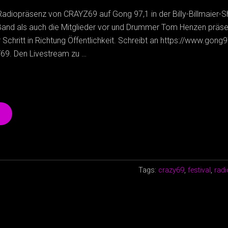
 Radiopräsenz von CRAYZ69 auf Gong 97,1 in der Billy-Billmaier-S
l Band als auch die Mitglieder vor und Drummer Tom Henzen präse
r Schritt in Richtung Öffentlichkeit. Schreibt an https://www.gong
69. Den Livestream zu …
„CRAZY69
AUF
GONG
97,1:
MITSCHNITT
DER
Tags:
crazy69
,
festival
,
radi
BILLY-
BILLMAIER-
SHOW“