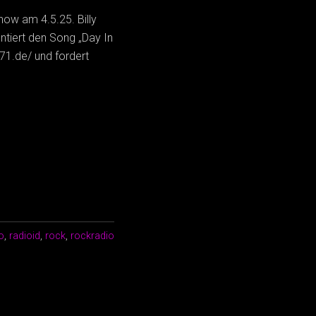
how am 4.5.25. Billy
ntiert den Song „Day In
971.de/ und fordert
o
,
radioid
,
rock
,
rockradio